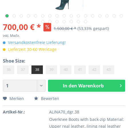
700,00 € *
1.500,00 € *
(53,33% gespart)
inkl. MwSt.
Versandkostenfreie Lieferung!
Lieferzeit 30-60 Werktage
Shoe Size:
36
37
38
39
40
41
42
43
In den
Warenkorb
Merken
Bewerten
Artikel-Nr.:
ALINA70_dgr.38
Overknee Boots with back-zip Material:
Upper real leather, lining real leather